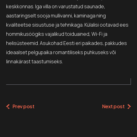
keskkonnas.
Iga villa on varustatud saunade,
aastaringselt sooja mullivanni, kaminaga ning
kvaliteetse sisustuse ja tehnikaga.
Külalisi ootavad ees
hommikusöögiks vajalikud toiduained, Wi-Fi ja
helisüsteemid.
Asukohad Eesti eri paikades, pakkudes
ideaalset pelgupaika romantiliseks puhkuseks või
linnakärast taastumiseks.
Prev post
Next post