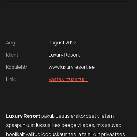
Aeg:
august 2022
Klient:
Luxury Resort
Koduleht:
www.luxuryresort.ee
Link:
Vaata virtuaaltuuri
Luxury Resort
pakub Eestis erakordset viietärni
spaapuhkust luksuslikes peegelvillades, mis asuvad
hoolikalt valitud looduskaunites ja täielikult privaatses